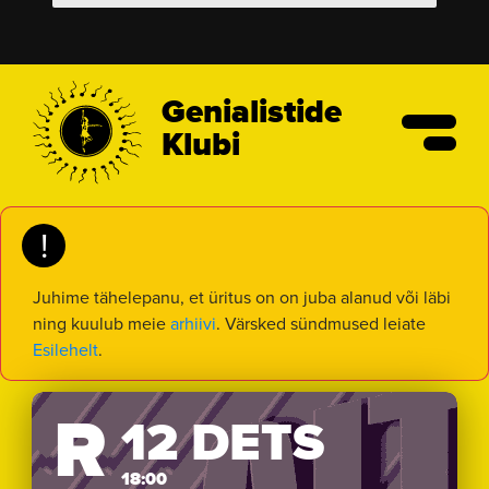
Genialistide
Klubi
!
Juhime tähelepanu, et üritus on on juba alanud või läbi
ning kuulub meie
arhiivi
. Värsked sündmused leiate
Esilehelt
.
R
12 DETS
18:00