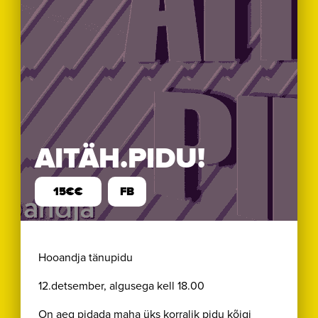
AITÄH.PIDU!
15€€
FB
Hooandja tänupidu
12.detsember, algusega kell 18.00
On aeg pidada maha üks korralik pidu kõigi