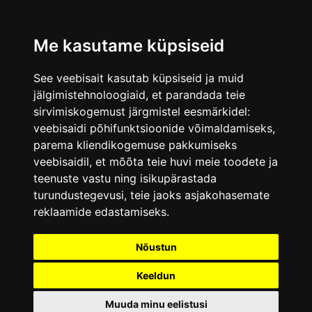
Me kasutame küpsiseid
See veebisait kasutab küpsiseid ja muid
jälgimistehnoloogiaid, et parandada teie
sirvimiskogemust järgmistel eesmärkidel:
veebisaidi põhifunktsioonide võimaldamiseks
,
parema kliendikogemuse pakkumiseks
veebisaidil
,
et mõõta teie huvi meie toodete ja
teenuste vastu ning isikupärastada
turundustegevusi
,
teie jaoks asjakohasemate
reklaamide edastamiseks
.
Nõustun
Keeldun
Muuda minu eelistusi