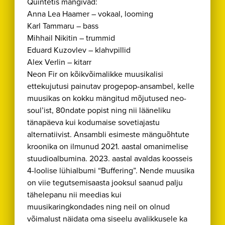
Quintetis mängivad:
Anna Lea Haamer – vokaal, looming
Karl Tammaru – bass
Mihhail Nikitin – trummid
Eduard Kuzovlev – klahvpillid
Alex Verlin – kitarr
Neon Fir on kõikvõimalikke muusikalisi
ettekujutusi painutav progepop-ansambel, kelle
muusikas on kokku mängitud mõjutused neo-
soul’ist, 80ndate popist ning nii lääneliku
tänapäeva kui kodumaise sovetiajastu
alternatiivist. Ansambli esimeste mänguõhtute
kroonika on ilmunud 2021. aastal omanimelise
stuudioalbumina. 2023. aastal avaldas koosseis
4-loolise lühialbumi “Buffering”. Nende muusika
on viie tegutsemisaasta jooksul saanud palju
tähelepanu nii meedias kui
muusikaringkondades ning neil on olnud
võimalust näidata oma siseelu avalikkusele ka