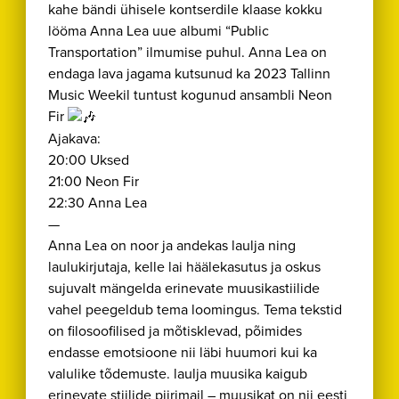
kahe bändi ühisele kontserdile klaase kokku
lööma Anna Lea uue albumi “Public
Transportation” ilmumise puhul. Anna Lea on
endaga lava jagama kutsunud ka 2023 Tallinn
Music Weekil tuntust kogunud ansambli Neon
Fir
Ajakava:
20:00 Uksed
21:00 Neon Fir
22:30 Anna Lea
—
Anna Lea on noor ja andekas laulja ning
laulukirjutaja, kelle lai häälekasutus ja oskus
sujuvalt mängelda erinevate muusikastiilide
vahel peegeldub tema loomingus. Tema tekstid
on filosoofilised ja mõtisklevad, põimides
endasse emotsioone nii läbi huumori kui ka
valulike tõdemuste. laulja muusika kaigub
erinevate stiilide piirimail – muusikat on nii eesti