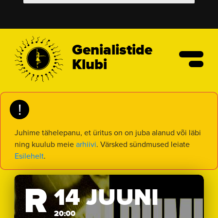
Genialistide
Klubi
!
Juhime tähelepanu, et üritus on on juba alanud või läbi
ning kuulub meie
arhiivi
. Värsked sündmused leiate
Esilehelt
.
R
14 JUUNI
20:00