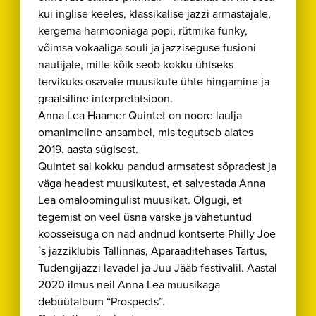
kui inglise keeles, klassikalise jazzi armastajale,
kergema harmooniaga popi, rütmika funky,
võimsa vokaaliga souli ja jazziseguse fusioni
nautijale, mille kõik seob kokku ühtseks
tervikuks osavate muusikute ühte hingamine ja
graatsiline interpretatsioon.
Anna Lea Haamer Quintet on noore laulja
omanimeline ansambel, mis tegutseb alates
2019. aasta sügisest.
Quintet sai kokku pandud armsatest sõpradest ja
väga headest muusikutest, et salvestada Anna
Lea omaloomingulist muusikat. Olgugi, et
tegemist on veel üsna värske ja vähetuntud
koosseisuga on nad andnud kontserte Philly Joe
´s jazziklubis Tallinnas, Aparaaditehases Tartus,
Tudengijazzi lavadel ja Juu Jääb festivalil. Aastal
2020 ilmus neil Anna Lea muusikaga
debüütalbum “Prospects”.