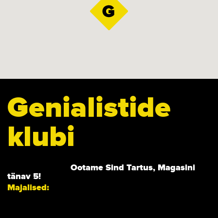
Genialistide
klubi
Ootame Sind Tartus, Magasini
tänav 5!
Majalised: