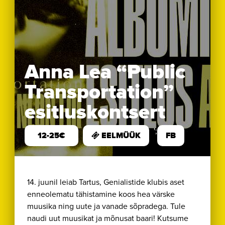
Anna Lea “Public
Transportation”
esitluskontsert
';
12-25€
EELMÜÜK
FB
14. juunil leiab Tartus, Genialistide klubis aset
enneolematu tähistamine koos hea värske
muusika ning uute ja vanade sõpradega. Tule
naudi uut muusikat ja mõnusat baari! Kutsume