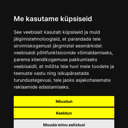
Me kasutame küpsiseid
See veebisait kasutab küpsiseid ja muid
jälgimistehnoloogiaid, et parandada teie
sirvimiskogemust järgmistel eesmärkidel:
veebisaidi põhifunktsioonide võimaldamiseks
,
parema kliendikogemuse pakkumiseks
veebisaidil
,
et mõõta teie huvi meie toodete ja
teenuste vastu ning isikupärastada
turundustegevusi
,
teie jaoks asjakohasemate
reklaamide edastamiseks
.
Nõustun
Keeldun
Muuda minu eelistusi