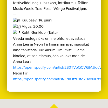
festivalidel nagu Jazzkaar, Intsikurmu, Tallinn
Music Week, Trad.Fest!, Võnge Festival jpm.
—
Kuupäev: 14. juuni
Algus: 20:00
Koht: Genklubi (Tartu)
Veeda meiega üks eriline õhtu, et avastada
Anna Lea ja Neon Fir kaasahaaravat muusikat
ning tähistada uue albumi ilmumist! Oleme
kindlad, et see elamus jääb kauaks meelde.
Anna Lea :
https://open.spotify.com/artist/2S0TVoQCV6iMJioqViKi
Neon Fir:
https://open.spotify.com/artist/3r1hJtzPsfd2BvoN17zrMo