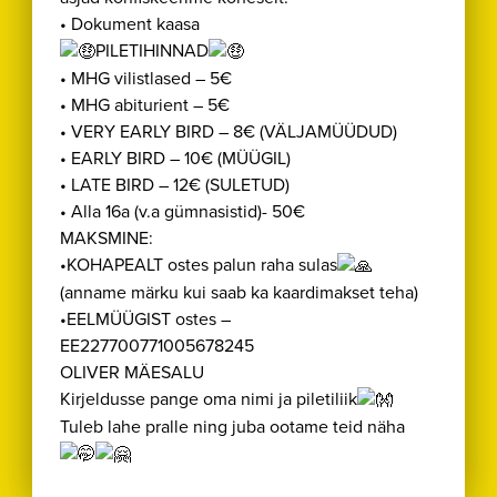
• Dokument kaasa
PILETIHINNAD
• MHG vilistlased – 5€
• MHG abiturient – 5€
• VERY EARLY BIRD – 8€ (VÄLJAMÜÜDUD)
• EARLY BIRD – 10€ (MÜÜGIL)
• LATE BIRD – 12€ (SULETUD)
• Alla 16a (v.a gümnasistid)- 50€
MAKSMINE:
•KOHAPEALT ostes palun raha sulas
(anname märku kui saab ka kaardimakset teha)
•EELMÜÜGIST ostes –
EE227700771005678245
OLIVER MÄESALU
Kirjeldusse pange oma nimi ja piletiliik
Tuleb lahe pralle ning juba ootame teid näha