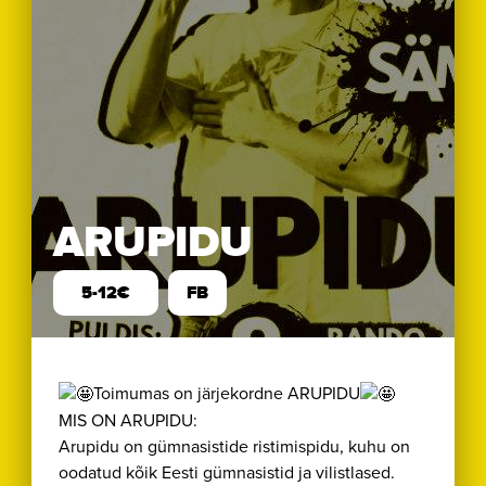
ARUPIDU
5-12€
FB
Toimumas on järjekordne ARUPIDU
MIS ON ARUPIDU:
Arupidu on gümnasistide ristimispidu, kuhu on
oodatud kõik Eesti gümnasistid ja vilistlased.