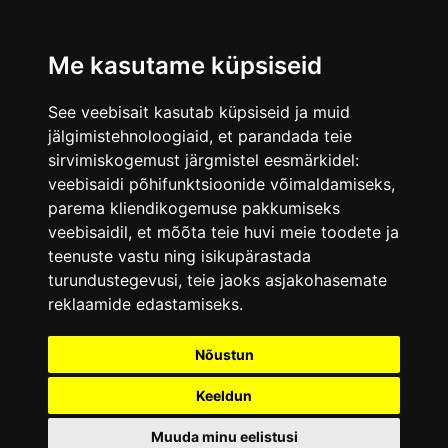
Me kasutame küpsiseid
See veebisait kasutab küpsiseid ja muid
jälgimistehnoloogiaid, et parandada teie
sirvimiskogemust järgmistel eesmärkidel:
veebisaidi põhifunktsioonide võimaldamiseks
,
parema kliendikogemuse pakkumiseks
veebisaidil
,
et mõõta teie huvi meie toodete ja
teenuste vastu ning isikupärastada
turundustegevusi
,
teie jaoks asjakohasemate
reklaamide edastamiseks
.
Nõustun
Keeldun
Muuda minu eelistusi