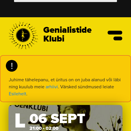
Genialistide
Klubi
!
Juhime tähelepanu, et üritus on on juba alanud või läbi
ning kuulub meie
arhiivi
. Värsked sündmused leiate
Esilehelt
.
L
06 SEPT
21:00 - 02:00