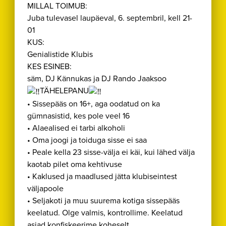
MILLAL TOIMUB:
Juba tulevasel laupäeval, 6. septembril, kell 21-
01
KUS:
Genialistide Klubis
KES ESINEB:
säm, DJ Kännukas ja DJ Rando Jaaksoo
TÄHELEPANU
• Sissepääs on 16+, aga oodatud on ka
gümnasistid, kes pole veel 16
• Alaealised ei tarbi alkoholi
• Oma joogi ja toiduga sisse ei saa
• Peale kella 23 sisse-välja ei käi, kui lähed välja
kaotab pilet oma kehtivuse
• Kaklused ja maadlused jätta klubiseintest
väljapoole
• Seljakoti ja muu suurema kotiga sissepääs
keelatud. Olge valmis, kontrollime. Keelatud
asjad konfiskeerime koheselt.