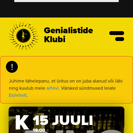
Genialistide
Klubi
!
Juhime tähelepanu, et üritus on on juba alanud või läbi
ning kuulub meie
arhiivi
. Värsked sündmused leiate
Esilehelt
.
K
15 JUULI
19:00