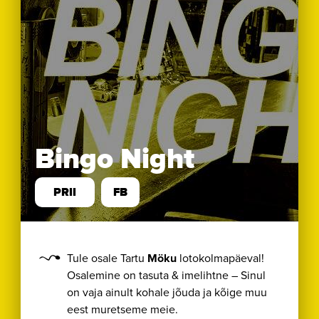
Bingo Night
PRII
FB
Tule osale Tartu
Möku
lotokolmapäeval!
Osalemine on tasuta & imelihtne – Sinul
on vaja ainult kohale jõuda ja kõige muu
eest muretseme meie.