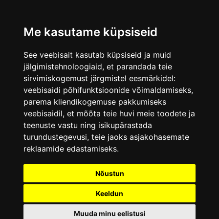
Me kasutame küpsiseid
See veebisait kasutab küpsiseid ja muid
jälgimistehnoloogiaid, et parandada teie
sirvimiskogemust järgmistel eesmärkidel:
veebisaidi põhifunktsioonide võimaldamiseks
,
parema kliendikogemuse pakkumiseks
veebisaidil
,
et mõõta teie huvi meie toodete ja
teenuste vastu ning isikupärastada
turundustegevusi
,
teie jaoks asjakohasemate
reklaamide edastamiseks
.
Nõustun
Keeldun
Muuda minu eelistusi