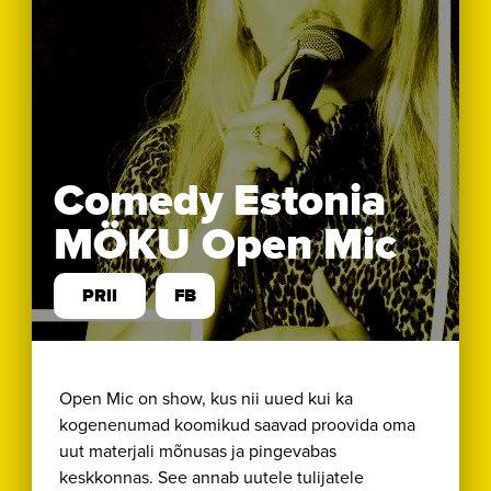
Comedy Estonia
MÖKU Open Mic
PRII
FB
Open Mic on show, kus nii uued kui ka
kogenenumad koomikud saavad proovida oma
uut materjali mõnusas ja pingevabas
keskkonnas. See annab uutele tulijatele