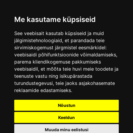
Me kasutame küpsiseid
See veebisait kasutab küpsiseid ja muid
jälgimistehnoloogiaid, et parandada teie
sirvimiskogemust järgmistel eesmärkidel:
veebisaidi põhifunktsioonide võimaldamiseks
,
parema kliendikogemuse pakkumiseks
veebisaidil
,
et mõõta teie huvi meie toodete ja
teenuste vastu ning isikupärastada
turundustegevusi
,
teie jaoks asjakohasemate
reklaamide edastamiseks
.
Nõustun
Keeldun
Muuda minu eelistusi