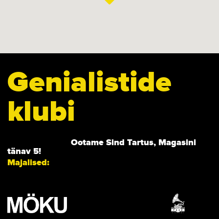
Genialistide
klubi
Ootame Sind Tartus, Magasini
tänav 5!
Majalised: