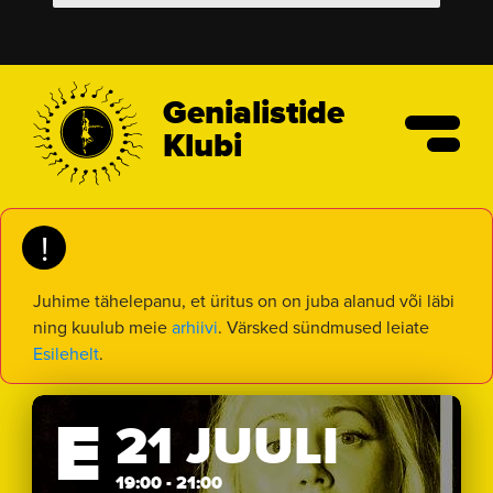
Genialistide
Klubi
!
Juhime tähelepanu, et üritus on on juba alanud või läbi
ning kuulub meie
arhiivi
. Värsked sündmused leiate
Esilehelt
.
E
21 JUULI
19:00 - 21:00