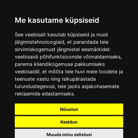
Me kasutame küpsiseid
See veebisait kasutab küpsiseid ja muid
jälgimistehnoloogiaid, et parandada teie
sirvimiskogemust järgmistel eesmärkidel:
veebisaidi põhifunktsioonide võimaldamiseks
,
parema kliendikogemuse pakkumiseks
veebisaidil
,
et mõõta teie huvi meie toodete ja
teenuste vastu ning isikupärastada
turundustegevusi
,
teie jaoks asjakohasemate
reklaamide edastamiseks
.
Nõustun
Keeldun
Muuda minu eelistusi