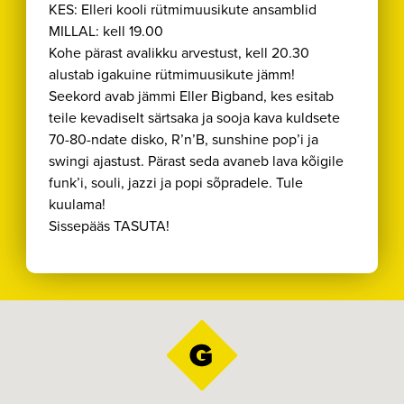
KES: Elleri kooli rütmimuusikute ansamblid
MILLAL: kell 19.00
Kohe pärast avalikku arvestust, kell 20.30
alustab igakuine rütmimuusikute jämm!
Seekord avab jämmi Eller Bigband, kes esitab
teile kevadiselt särtsaka ja sooja kava kuldsete
70-80-ndate disko, R’n’B, sunshine pop’i ja
swingi ajastust. Pärast seda avaneb lava kõigile
funk’i, souli, jazzi ja popi sõpradele. Tule
kuulama!
Sissepääs TASUTA!