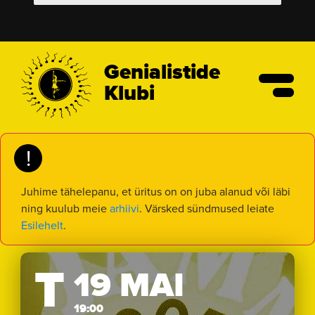
Genialistide
Klubi
!
Juhime tähelepanu, et üritus on on juba alanud või läbi
ning kuulub meie
arhiivi
. Värsked sündmused leiate
Esilehelt
.
T
19 MAI
19:00