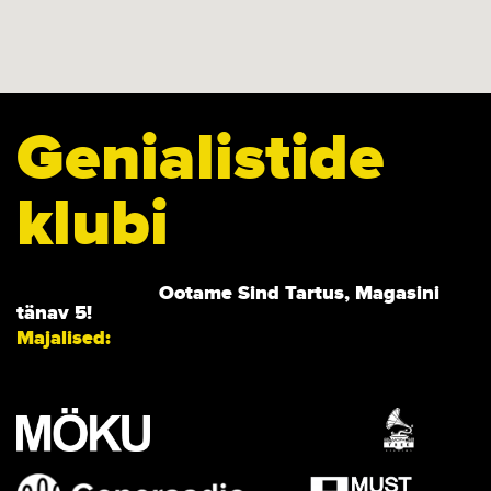
Genialistide
klubi
Ootame Sind Tartus, Magasini
tänav 5!
Majalised: