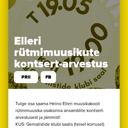
Elleri
rütmimuusikute
kontsert-arvestus
PRII
FB
Tulge osa saama Heino Elleri muusikakooli
rütmimuusika osakonna ansamblite kontsert-
arvestusest ja jämmist!
KUS: Genialistide klubi saalis (teisel korrusel)