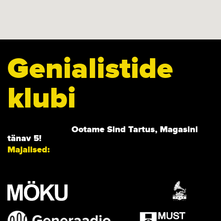
Genialistide
klubi
Ootame Sind Tartus, Magasini
tänav 5!
Majalised: