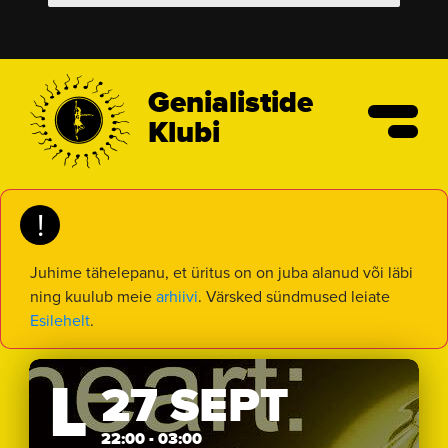
Genialistide
Klubi
!
Juhime tähelepanu, et üritus on on juba alanud või läbi
ning kuulub meie
arhiivi
. Värsked sündmused leiate
Esilehelt
.
L
27 SEPT
22:00 - 03:00