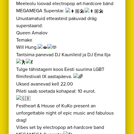
Meeleolu loovad electropop art-hardcore bänd
MEGAMEGA Superstar.
Unustamatuid etteasteid pakuvad dräg
superstaarid:
Queen Amalov
Temake
Will Hung.
Tantsima panevad DJ Kaunileid ja DJ Ema Ilja
Tulge tähistagem koos Eesti suurima LGBT
filmifestivali IX aastapäeva.
Uksed avanevad kell 22.00
Pileti saab soetada kohapeal: 10 eurot.
Festheart & House of KuKo present an
unforgettable night of epic music and fabulous
drag!
Vibes set by electropop art-hardcore band