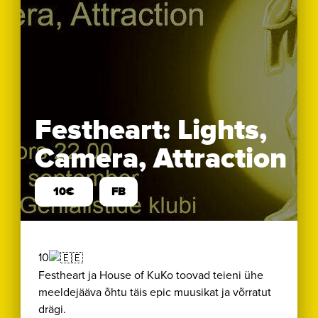
Festheart: Lights,
Camera, Attraction
10€
FB
10
Festheart ja House of KuKo toovad teieni ühe
meeldejääva õhtu täis epic muusikat ja võrratut
drägi.