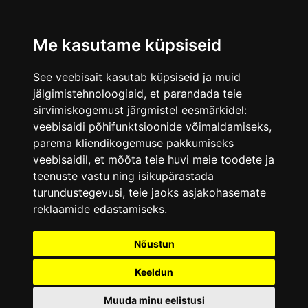
Me kasutame küpsiseid
See veebisait kasutab küpsiseid ja muid
jälgimistehnoloogiaid, et parandada teie
sirvimiskogemust järgmistel eesmärkidel:
veebisaidi põhifunktsioonide võimaldamiseks
,
parema kliendikogemuse pakkumiseks
veebisaidil
,
et mõõta teie huvi meie toodete ja
teenuste vastu ning isikupärastada
turundustegevusi
,
teie jaoks asjakohasemate
reklaamide edastamiseks
.
Nõustun
Keeldun
Muuda minu eelistusi