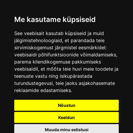
Me kasutame küpsiseid
See veebisait kasutab küpsiseid ja muid
jälgimistehnoloogiaid, et parandada teie
sirvimiskogemust järgmistel eesmärkidel:
veebisaidi põhifunktsioonide võimaldamiseks
,
parema kliendikogemuse pakkumiseks
veebisaidil
,
et mõõta teie huvi meie toodete ja
teenuste vastu ning isikupärastada
turundustegevusi
,
teie jaoks asjakohasemate
reklaamide edastamiseks
.
Nõustun
Keeldun
Muuda minu eelistusi