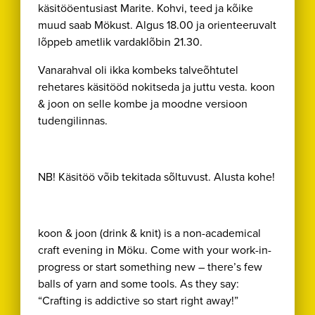
käsitööentusiast Marite. Kohvi, teed ja kõike
muud saab Mökust. Algus 18.00 ja orienteeruvalt
lõppeb ametlik vardaklõbin 21.30.
Vanarahval oli ikka kombeks talveõhtutel
rehetares käsitööd nokitseda ja juttu vesta. koon
& joon on selle kombe ja moodne versioon
tudengilinnas.
NB! Käsitöö võib tekitada sõltuvust. Alusta kohe!
koon & joon (drink & knit) is a non-academical
craft evening in Möku. Come with your work-in-
progress or start something new – there’s few
balls of yarn and some tools. As they say:
“Crafting is addictive so start right away!”