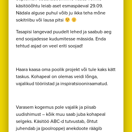
käsitööõhtu leiab aset esmaspäeval 29.09.
Nädala alguse puhul võib ju ikka teha mõne
sokitriibu või lausa pitsi
Tasapisi langevad puudelt lehed ja saabub aeg
end soojadesse kudumitesse mässida. Enda
tehtud asjad on veel eriti soojad!
Haara kaasa oma poolik projekt või tule kaks kätt
taskus. Kohapeal on olemas veidi lõnga,
vajalikud tööriistad ja inspiratsiooniraamatud.
Varasem kogemus pole vajalik ja piisab
uudishimust – kõik muu saab juba kohapeal
selgeks. Käsitöö ABC-d tutvustab, õhtut
juhendab ja (poolroppe) anekdoote räägib