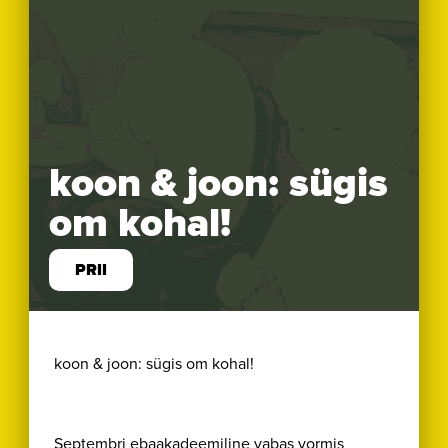
koon & joon: sügis
om kohal!
PRII
koon & joon: sügis om kohal!
Septembri ebaakadeemiline vabas vormis