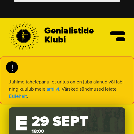
Genialistide
Klubi
!
Juhime tähelepanu, et üritus on on juba alanud või läbi
ning kuulub meie
arhiivi
. Värsked sündmused leiate
Esilehelt
.
E
29 SEPT
18:00