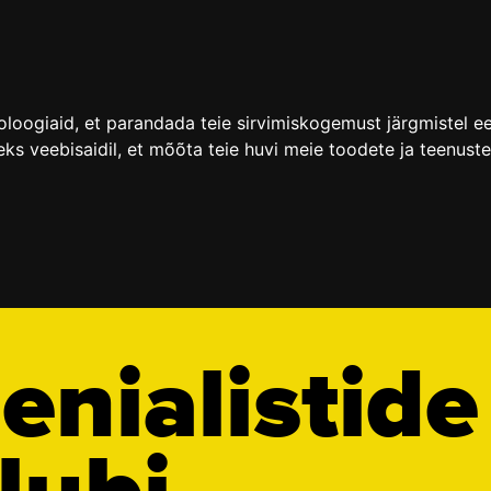
noloogiaid, et parandada teie sirvimiskogemust järgmistel e
ks veebisaidil
,
et mõõta teie huvi meie toodete ja teenust
enialistide