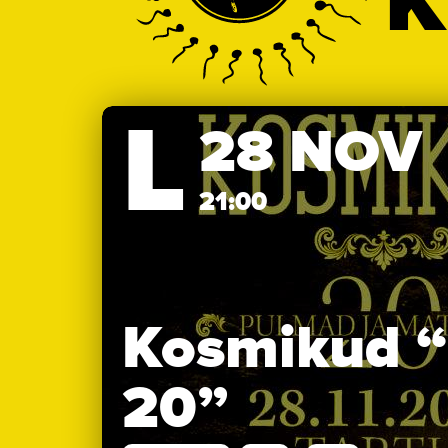
K
L
28 NOV
21:00
Kosmikud “
20”