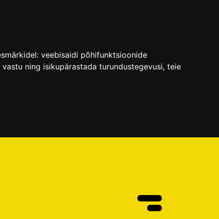
esmärkidel:
veebisaidi põhifunktsioonide
e vastu ning isikupärastada turundustegevusi
,
teie