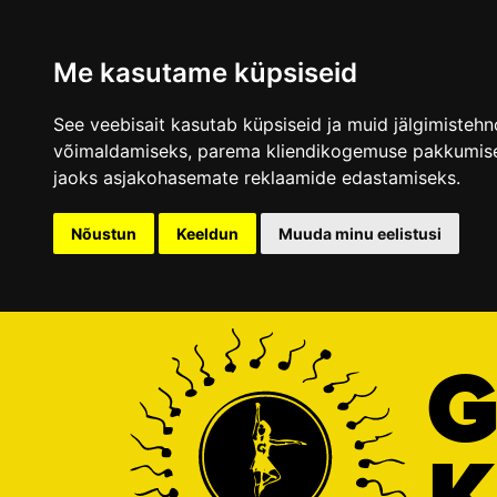
Me kasutame küpsiseid
See veebisait kasutab küpsiseid ja muid jälgimisteh
võimaldamiseks
,
parema kliendikogemuse pakkumise
jaoks asjakohasemate reklaamide edastamiseks
.
Nõustun
Keeldun
Muuda minu eelistusi
G