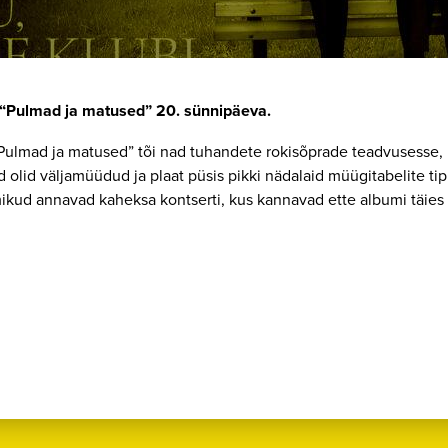
 “Pulmad ja matused” 20. sünnipäeva.
lmad ja matused” tõi nad tuhandete rokisõprade teadvusesse, ni
 olid väljamüüdud ja plaat püsis pikki nädalaid müügitabelite tip
kud annavad kaheksa kontserti, kus kannavad ette albumi täies 