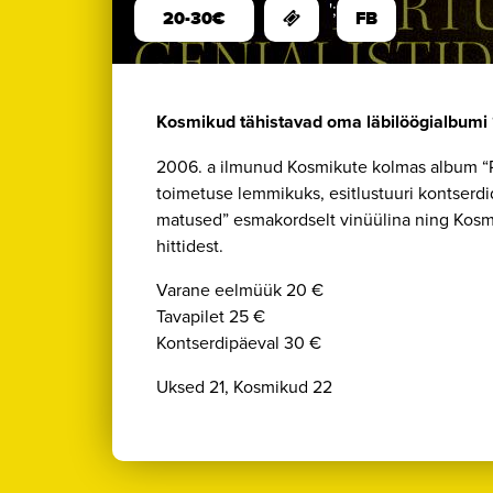
';
20-30€
FB
Kosmikud tähistavad oma läbilöögialbumi
2006. a ilmunud Kosmikute kolmas album “Pu
toimetuse lemmikuks, esitlustuuri kontserdid
matused” esmakordselt vinüülina ning Kosmi
hittidest.
Varane eelmüük 20 €
Tavapilet 25 €
Kontserdipäeval 30 €
Uksed 21, Kosmikud 22