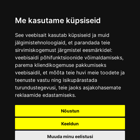
Me kasutame küpsiseid
See veebisait kasutab küpsiseid ja muid
jälgimistehnoloogiaid, et parandada teie
sirvimiskogemust järgmistel eesmärkidel:
veebisaidi põhifunktsioonide võimaldamiseks
,
parema kliendikogemuse pakkumiseks
veebisaidil
,
et mõõta teie huvi meie toodete ja
teenuste vastu ning isikupärastada
turundustegevusi
,
teie jaoks asjakohasemate
reklaamide edastamiseks
.
Nõustun
Keeldun
Muuda minu eelistusi