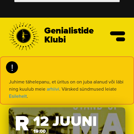
Genialistide
Klubi
!
Juhime tähelepanu, et üritus on on juba alanud või läbi
ning kuulub meie
arhiivi
. Värsked sündmused leiate
Esilehelt
.
R
12 JUUNI
19:00