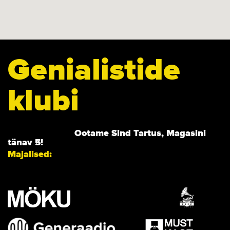
Genialistide
klubi
Ootame Sind Tartus, Magasini
tänav 5!
Majalised: