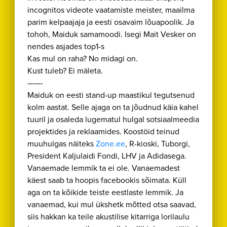
incognitos videote vaatamiste meister, maailma
parim kelpaajaja ja eesti osavaim lõuapoolik. Ja
tohoh, Maiduk samamoodi. Isegi Mait Vesker on
nendes asjades top1-s
Kas mul on raha? No midagi on.
Kust tuleb? Ei mäleta.
——-
Maiduk on eesti stand-up maastikul tegutsenud
kolm aastat. Selle ajaga on ta jõudnud käia kahel
tuuril ja osaleda lugematul hulgal sotsiaalmeedia
projektides ja reklaamides. Koostöid teinud
muuhulgas näiteks
Zone.ee
, R-kioski, Tuborgi,
President Kaljulaidi Fondi, LHV ja Adidasega.
Vanaemade lemmik ta ei ole. Vanaemadest
käest saab ta hoopis facebookis sõimata. Küll
aga on ta kõikide teiste eestlaste lemmik. Ja
vanaemad, kui mul ükshetk mõtted otsa saavad,
siis hakkan ka teile akustilise kitarriga lorilaulu