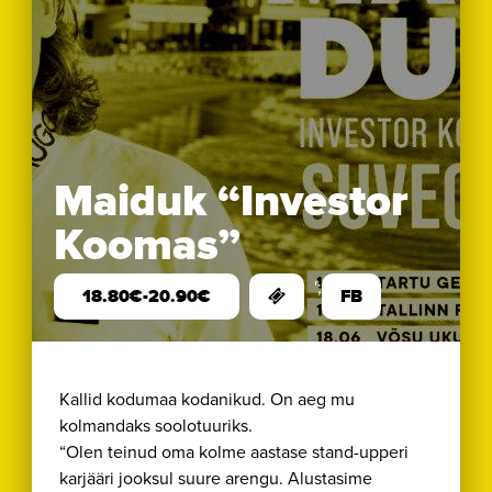
Maiduk “Investor
Koomas”
';
18.80€-20.90€
FB
Kallid kodumaa kodanikud. On aeg mu
kolmandaks soolotuuriks.
“Olen teinud oma kolme aastase stand-upperi
karjääri jooksul suure arengu. Alustasime