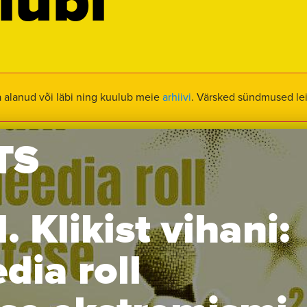
lubi
a alanud või läbi ning kuulub meie
arhiivi
. Värsked sündmused le
TS
 Klikist vihani:
dia roll