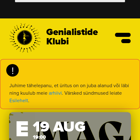
Genialistide
Klubi
!
Juhime tähelepanu, et üritus on on juba alanud või läbi
ning kuulub meie
arhiivi
. Värsked sündmused leiate
Esilehelt
.
E
19 AUG
19:00