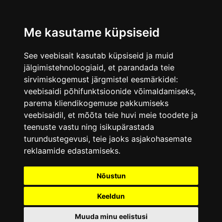
Me kasutame küpsiseid
See veebisait kasutab küpsiseid ja muid
jälgimistehnoloogiaid, et parandada teie
sirvimiskogemust järgmistel eesmärkidel:
veebisaidi põhifunktsioonide võimaldamiseks
,
parema kliendikogemuse pakkumiseks
veebisaidil
,
et mõõta teie huvi meie toodete ja
teenuste vastu ning isikupärastada
turundustegevusi
,
teie jaoks asjakohasemate
reklaamide edastamiseks
.
Nõustun
Keeldun
Muuda minu eelistusi