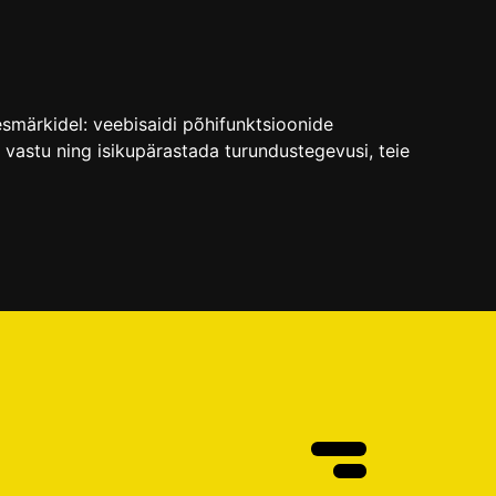
esmärkidel:
veebisaidi põhifunktsioonide
e vastu ning isikupärastada turundustegevusi
,
teie