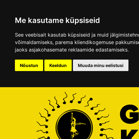
Me kasutame küpsiseid
See veebisait kasutab küpsiseid ja muid jälgimisteh
võimaldamiseks
,
parema kliendikogemuse pakkumise
jaoks asjakohasemate reklaamide edastamiseks
.
Nõustun
Keeldun
Muuda minu eelistusi
G