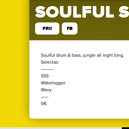
SOULFUL 
PRII
FB
Soulful drum & bass, jungle all night long.
Selectas:
———-
SSS
Waterlogger
Wavy
——
0€