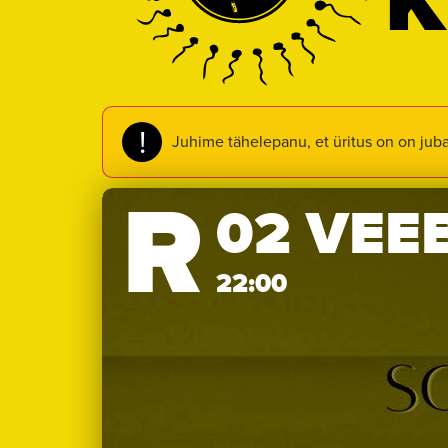
K
!
Juhime tähelepanu, et üritus on on jub
R
02 VEE
22:00