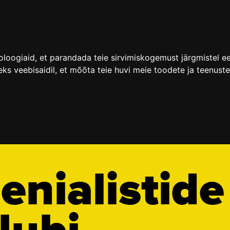
noloogiaid, et parandada teie sirvimiskogemust järgmistel e
ks veebisaidil
,
et mõõta teie huvi meie toodete ja teenust
enialistide