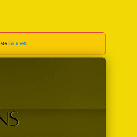
iate
Esilehelt
.