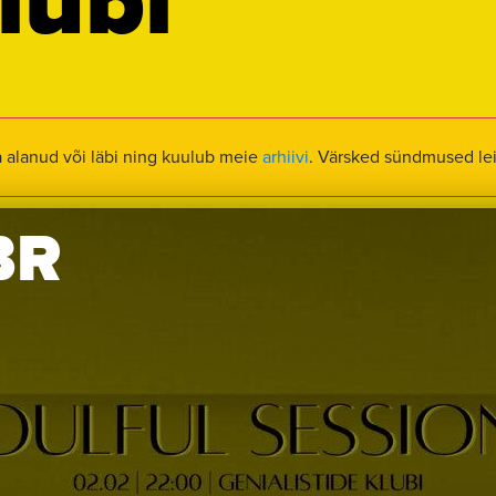
lubi
a alanud või läbi ning kuulub meie
arhiivi
. Värsked sündmused le
BR