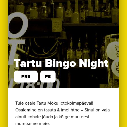
Tartu Bingo Night
PRII
FB
Tule osale Tartu Möku lotokolmapäeval!
Osalemine on tasuta & imelihtne – Sinul on vaja
ainult kohale jõuda ja kõige muu eest
muretseme meie.