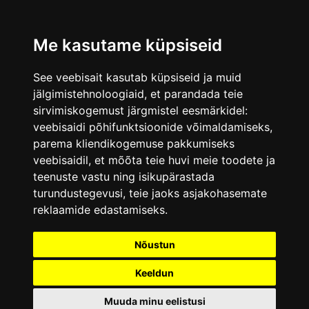
Me kasutame küpsiseid
See veebisait kasutab küpsiseid ja muid
jälgimistehnoloogiaid, et parandada teie
sirvimiskogemust järgmistel eesmärkidel:
veebisaidi põhifunktsioonide võimaldamiseks
,
parema kliendikogemuse pakkumiseks
veebisaidil
,
et mõõta teie huvi meie toodete ja
teenuste vastu ning isikupärastada
turundustegevusi
,
teie jaoks asjakohasemate
reklaamide edastamiseks
.
Nõustun
Keeldun
Muuda minu eelistusi