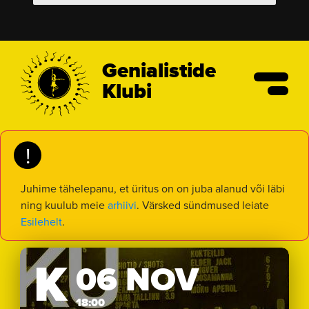
Genialistide
Klubi
!
Juhime tähelepanu, et üritus on on juba alanud või läbi
ning kuulub meie
arhiivi
. Värsked sündmused leiate
Esilehelt
.
K
06 NOV
18:00