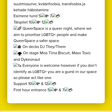
suutmissurve, kväärifoobia, transfoobia ja
kehade häbistamine
Esimene tund 5
7
Täispilet 10
12
QueerSpace is a queer night, where we
aim to prioritise LGBTQ+ people and make
QueerSpace a safer space.
On decks DJ They/Them
On stage Miss Tiina Biscuit, Maxx Toxic
and Dykeonaut
Everyone is welcome however if you don’t
identify as LGBTQ+ you are a guest in our space
so please act like one.
Support 10
& 12
First hour entrance 5
& 7