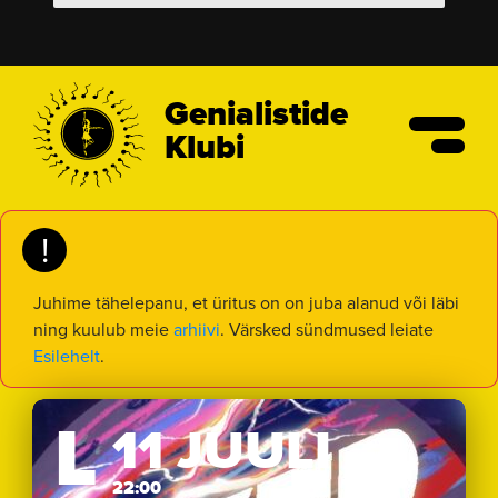
Genialistide
Klubi
!
Juhime tähelepanu, et üritus on on juba alanud või läbi
ning kuulub meie
arhiivi
. Värsked sündmused leiate
Esilehelt
.
L
11 JUULI
22:00