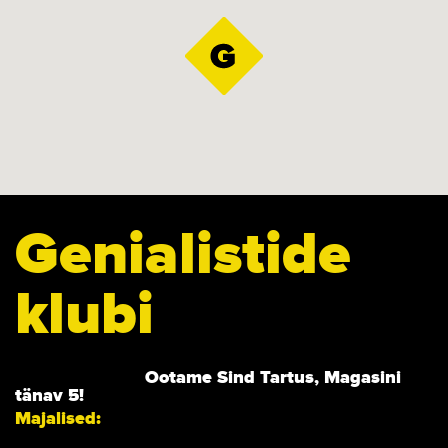
Genialistide
klubi
Ootame Sind Tartus, Magasini
tänav 5!
Majalised: