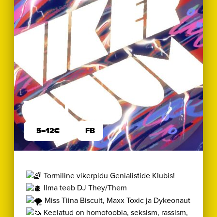
VikerTorm
5–12€
FB
Tormiline vikerpidu Genialistide Klubis!
Ilma teeb DJ They/Them
Miss Tiina Biscuit, Maxx Toxic ja Dykeonaut
Keelatud on homofoobia, seksism, rassism,