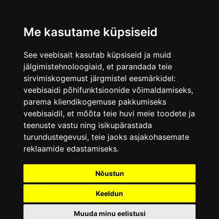
Me kasutame küpsiseid
See veebisait kasutab küpsiseid ja muid
jälgimistehnoloogiaid, et parandada teie
sirvimiskogemust järgmistel eesmärkidel:
veebisaidi põhifunktsioonide võimaldamiseks
,
parema kliendikogemuse pakkumiseks
veebisaidil
,
et mõõta teie huvi meie toodete ja
teenuste vastu ning isikupärastada
turundustegevusi
,
teie jaoks asjakohasemate
reklaamide edastamiseks
.
Nõustun
Keeldun
Muuda minu eelistusi