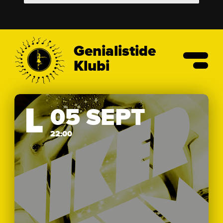
Genialistide
Klubi
L
05 SEPT
22:00