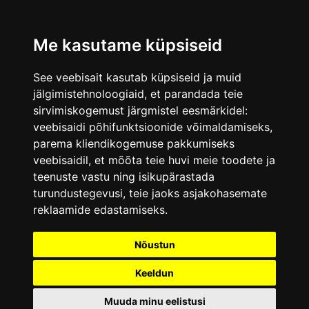
Me kasutame küpsiseid
See veebisait kasutab küpsiseid ja muid
jälgimistehnoloogiaid, et parandada teie
sirvimiskogemust järgmistel eesmärkidel:
veebisaidi põhifunktsioonide võimaldamiseks
,
parema kliendikogemuse pakkumiseks
veebisaidil
,
et mõõta teie huvi meie toodete ja
teenuste vastu ning isikupärastada
turundustegevusi
,
teie jaoks asjakohasemate
reklaamide edastamiseks
.
Nõustun
Keeldun
Muuda minu eelistusi