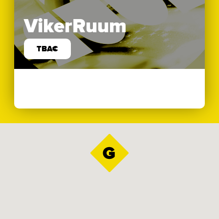
VikerRuum
TBA€