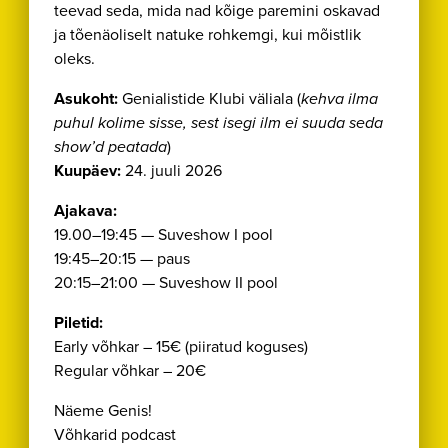
teevad seda, mida nad kõige paremini oskavad
ja tõenäoliselt natuke rohkemgi, kui mõistlik
oleks.
Asukoht:
Genialistide Klubi väliala (
kehva ilma
puhul kolime sisse, sest isegi ilm ei suuda seda
show’d peatada
)
Kuupäev:
24. juuli 2026
Ajakava:
19.00–19:45 — Suveshow I pool
19:45–20:15 — paus
20:15–21:00 — Suveshow II pool
Piletid:
Early võhkar – 15€ (piiratud koguses)
Regular võhkar – 20€
Näeme Genis!
Võhkarid podcast