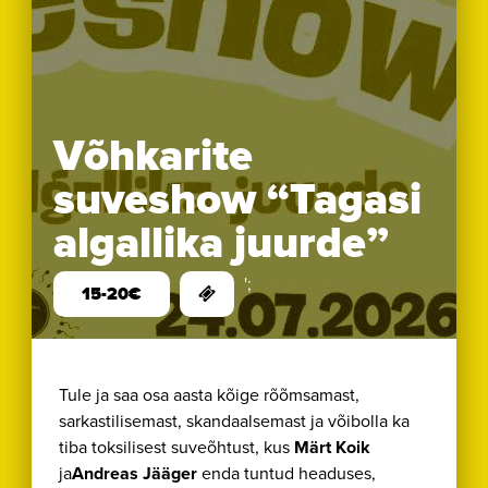
Võhkarite
suveshow “Tagasi
algallika juurde”
';
15-20€
Tule ja saa osa aasta kõige rõõmsamast,
sarkastilisemast, skandaalsemast ja võibolla ka
tiba toksilisest suveõhtust, kus
Märt Koik
ja
Andreas Jääger
enda tuntud headuses,