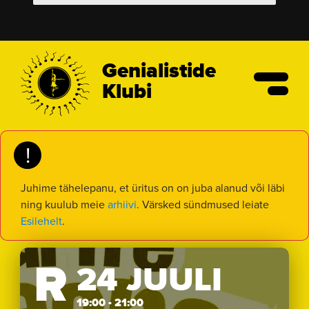
Genialistide
Klubi
!
Juhime tähelepanu, et üritus on on juba alanud või läbi
ning kuulub meie
arhiivi
. Värsked sündmused leiate
Esilehelt
.
R
24 JUULI
19:00 - 21:00