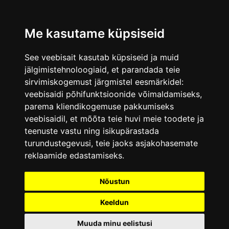
Me kasutame küpsiseid
See veebisait kasutab küpsiseid ja muid
jälgimistehnoloogiaid, et parandada teie
sirvimiskogemust järgmistel eesmärkidel:
veebisaidi põhifunktsioonide võimaldamiseks
,
parema kliendikogemuse pakkumiseks
veebisaidil
,
et mõõta teie huvi meie toodete ja
teenuste vastu ning isikupärastada
turundustegevusi
,
teie jaoks asjakohasemate
reklaamide edastamiseks
.
Nõustun
Keeldun
Muuda minu eelistusi